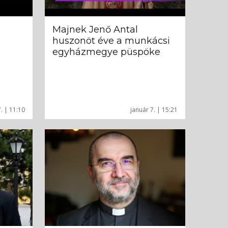
Majnek Jenő Antal
huszonöt éve a munkácsi
egyházmegye püspöke
. | 11:10
január 7. | 15:21