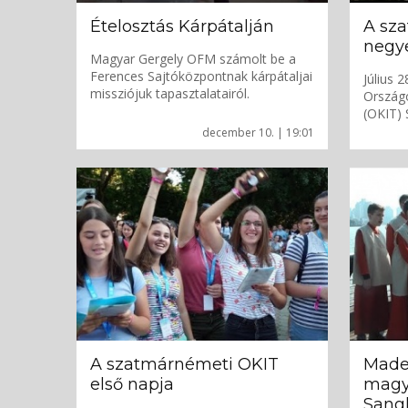
Ételosztás Kárpátalján
A sz
negy
Magyar Gergely OFM számolt be a
Ferences Sajtóközpontnak kárpátaljai
Július 
missziójuk tapasztalatairól.
Országo
(OKIT)
december 10. | 19:01
A szatmárnémeti OKIT
Made 
első napja
magy
Sang