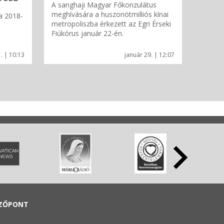
A sanghaji Magyar Főkonzulátus
meghívására a huszonötmilliós kínai
a 2018-
metropoliszba érkezett az Egri Érseki
Fiúkórus január 22-én.
. | 10:13
január 29. | 12:07
ZŐPONT