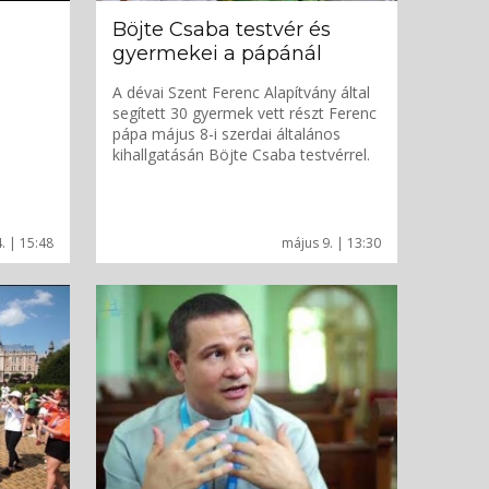
Böjte Csaba testvér és
gyermekei a pápánál
A dévai Szent Ferenc Alapítvány által
segített 30 gyermek vett részt Ferenc
pápa május 8-i szerdai általános
kihallgatásán Böjte Csaba testvérrel.
. | 15:48
május 9. | 13:30