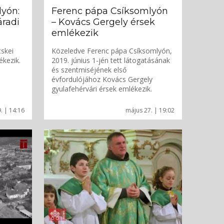
yón:
Ferenc pápa Csíksomlyón
áradi
– Kovács Gergely érsek
emlékezik
skei
Közeledve Ferenc pápa Csíksomlyón,
ékezik.
2019. június 1-jén tett látogatásának
és szentmiséjének első
évfordulójához Kovács Gergely
gyulafehérvári érsek emlékezik.
. | 14:16
május 27. | 19:02