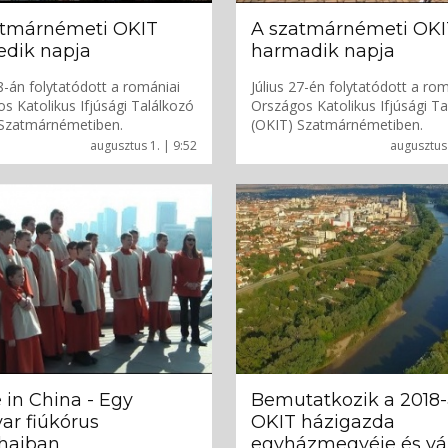
atmárnémeti OKIT
A szatmárnémeti OKI
edik napja
harmadik napja
28-án folytatódott a romániai
Július 27-én folytatódott a ro
s Katolikus Ifjúsági Találkozó
Országos Katolikus Ifjúsági T
 Szatmárnémetiben.
(OKIT) Szatmárnémetiben.
augusztus 1. | 9:52
augusztus 
in China - Egy
Bemutatkozik a 2018-
ar fiúkórus
OKIT házigazda
hajban
egyházmegyéje és vá