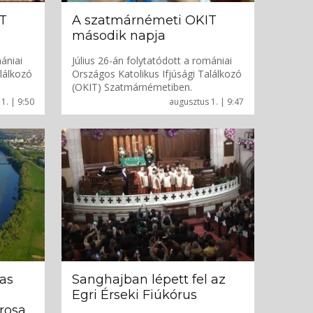
T
A szatmárnémeti OKIT
második napja
mániai
Július 26-án folytatódott a romániai
alálkozó
Országos Katolikus Ifjúsági Találkozó
(OKIT) Szatmárnémetiben.
1. | 9:50
augusztus 1. | 9:47
as
Sanghajban lépett fel az
Egri Érseki Fiúkórus
rosa