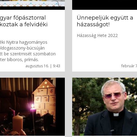
yar főpásztorral
Ünnepeljük együtt a
oztak a felvidéki
házasságot!
Házasság Hete 2022
déki Nyitra hagyományos
ldogasszony-búcsúján
tt be szentmisét szombaton
ter bíboros, prímás.
augusztus 16. | 9:43
február 7