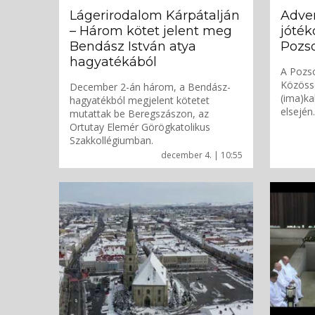
Lágerirodalom Kárpátalján
Adven
– Három kötet jelent meg
jóté
Bendász István atya
Pozs
hagyatékából
A Pozso
Közöss
December 2-án három, a Bendász-
(ima)ka
hagyatékból megjelent kötetet
elsején.
mutattak be Beregszászon, az
Ortutay Elemér Görögkatolikus
Szakkollégiumban.
december 4. | 10:55