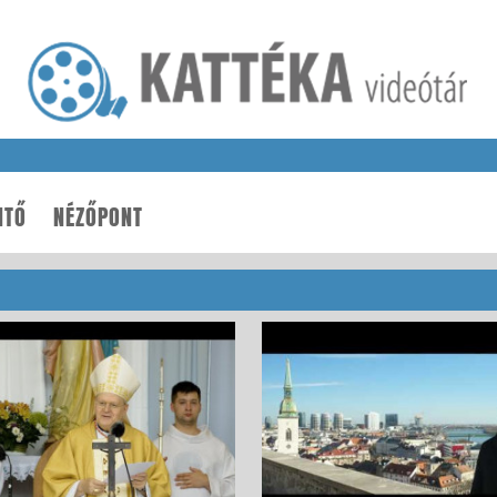
NTŐ
NÉZŐPONT