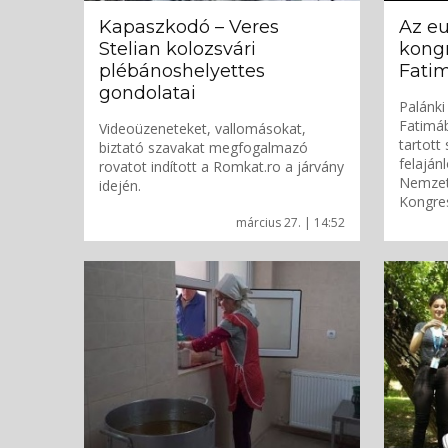
Kapaszkodó – Veres
Az eu
Stelian kolozsvári
kongr
plébánoshelyettes
Fati
gondolatai
Palánki
Fatimáb
Videoüzeneteket, vallomásokat,
tartott
biztató szavakat megfogalmazó
felaján
rovatot indított a Romkat.ro a járvány
Nemzetk
idején.
Kongres
március 27. | 14:52