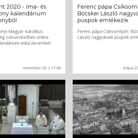
t 2020 - Ima- és
Ferenc pápa Csíksoml
kony kalendárium
Böcskei László nagyv
onyból
püspök emlékezik
nyi Magyar Katolikus
Ferenc pápa Csíksomlyón: Böc
ég szervezésében online
László nagyváradi püspök eml
lendárium indul december
november 29. | 17:44
május 29