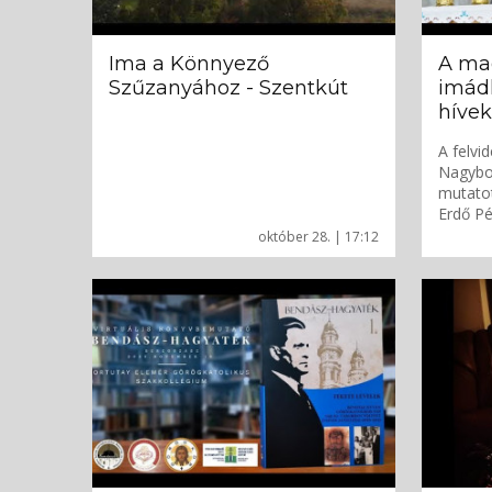
Ima a Könnyező
A mag
Szűzanyához - Szentkút
imádk
hívek
A felvi
Nagybo
mutato
Erdő Pé
október 28. | 17:12