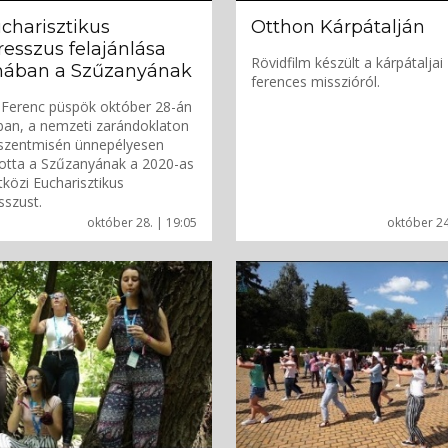
charisztikus
Otthon Kárpátalján
esszus felajánlása
Rövidfilm készült a kárpátaljai
mában a Szűzanyának
ferences misszióról.
 Ferenc püspök október 28-án
an, a nemzeti zarándoklaton
 szentmisén ünnepélyesen
lotta a Szűzanyának a 2020-as
özi Eucharisztikus
szust.
október 28. | 19:05
október 24