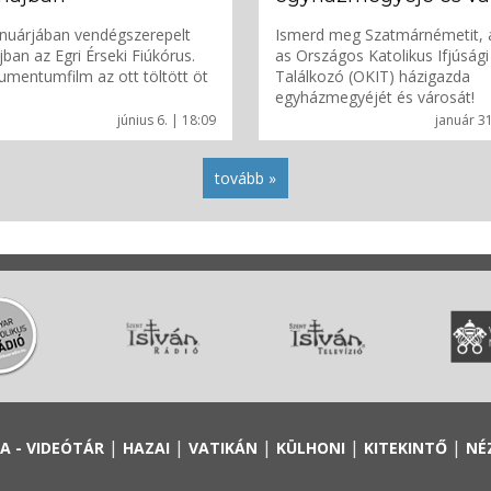
nuárjában vendégszerepelt
Ismerd meg Szatmárnémetit, 
ban az Egri Érseki Fiúkórus.
as Országos Katolikus Ifjúsági
umentumfilm az ott töltött öt
Találkozó (OKIT) házigazda
egyházmegyéjét és városát!
június 6. | 18:09
január 31
tovább »
|
|
|
|
|
A - VIDEÓTÁR
HAZAI
VATIKÁN
KÜLHONI
KITEKINTŐ
NÉ