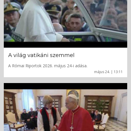
A világ vatikáni szemmel
A Római Riportok 2026. május 24-i adása.
május 24. | 13:11