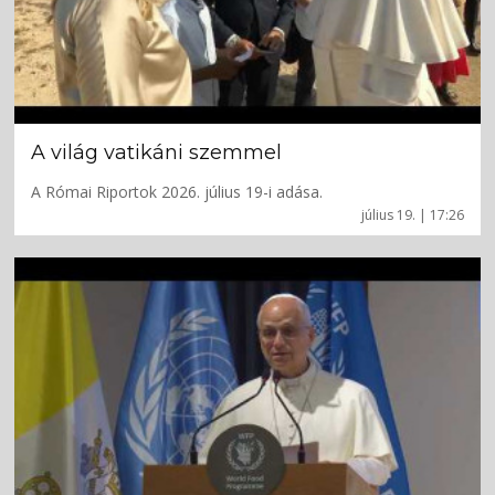
A világ vatikáni szemmel
A Római Riportok 2026. július 19-i adása.
július 19. | 17:26