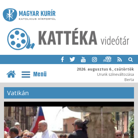
2026. augusztus 6., csütörtök
Menü
Urunk színeváltozása
Berta
Vatikán