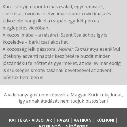
Karácsonyig naponta más család, egyetemisták,
cserkész-, óvodás- illetve imacsoport rövid imája és
üdvözlete hangzik el a csupán egy-két perces
meglepetés videóban.
A közös imába – a názáreti Szent Családhoz így is
közeledve – bárki csatlakozhat.
A közösség lelkipásztora,
Molnár Tamás
atya ezenkívül
jótékony adventi naptár készítésére buzdít minden
jószándékú felnőttet és gyermeket, az idei év már eddig
is szükséges kreativitásának bevetésével az adventi
időszak heteiben is.
A videóanyagok nem képezik a Magyar Kurír tulajdonát,
így annak átadását nem tudjuk biztosítani.
|
|
|
|
KATTÉKA - VIDEÓTÁR
HAZAI
VATIKÁN
KÜLHONI
|
KITEKINTŐ
NÉZŐPONT