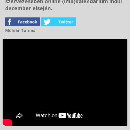
szervezésében online (ima)kalendárium indul
december elsején.
Molnár Tamás