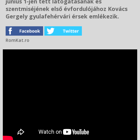
június 1-jén tett látogatásának és
szentmiséjének első évfordulójához Kovács
Gergely gyulafehérvári érsek emlékezik.
RomKat.ro