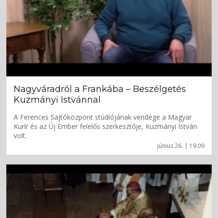
Nagyváradról a Frankába – Beszélgetés
Kuzmányi Istvánnal
A Ferences Sajtóközpont stúdiójának vendége a Magyar
Kurír és az Új Ember felelős szerkesztője, Kuzmányi István
volt.
június 26. | 19:09