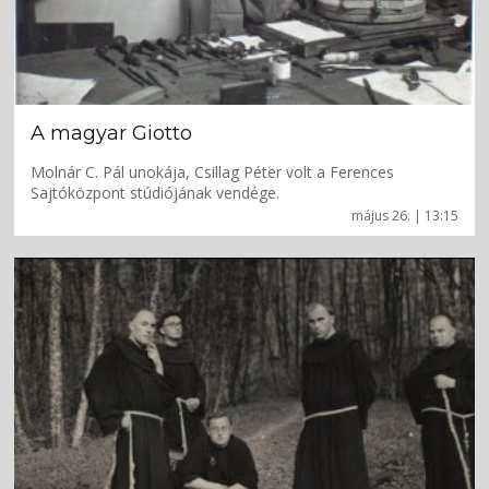
A magyar Giotto
Molnár C. Pál unokája, Csillag Péter volt a Ferences
Sajtóközpont stúdiójának vendége.
május 26. | 13:15