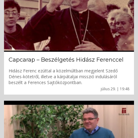
Capcarap – Beszélgetés Hidász Ferenccel
Hidász Ferenc ezúttal a közelmúltban megjelent Szedő
Dénes-kötetről, illetve a kárpátaljai misszió indulásáról
beszélt a Ferences Sajtóközpontban.
július 29. | 19:48