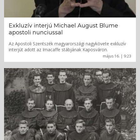
Exkluzív interjú Michael August Blume
apostoli nunciussal
Az Apostoli Szentszék magyarországi nagykövete exkluzív
interjút adott az Imacaffe stábjának Kaposváron.
május 16. | 9:23