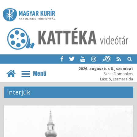
2026. augusztus 8., szombat
Menü
Szent Domonkos
László, Eszmeralda
Interjúk