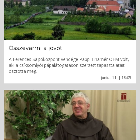
Összevarrni a jövőt
A Ferences Sajtóközpont vendége Papp Tihamér OFM volt,
aki a csíksomlyói pápalátogatáson szerzett tapasztalatait
osztotta meg.
június 11. | 18:05