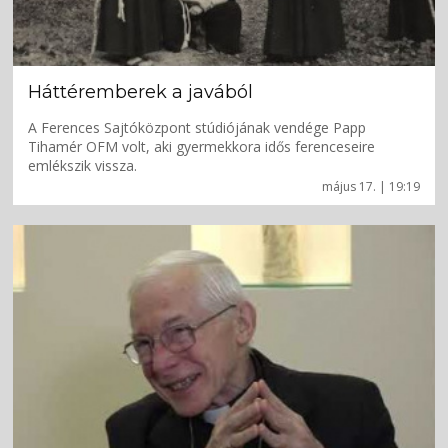
Háttéremberek a javából
A Ferences Sajtóközpont stúdiójának vendége Papp
Tihamér OFM volt, aki gyermekkora idős ferenceseire
emlékszik vissza.
május 17. | 19:19