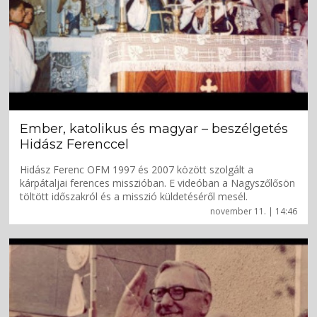
Ember, katolikus és magyar – beszélgetés
Hidász Ferenccel
Hidász Ferenc OFM 1997 és 2007 között szolgált a
kárpátaljai ferences misszióban. E videóban a Nagyszőlősön
töltött időszakról és a misszió küldetéséről mesél.
november 11. | 14:46