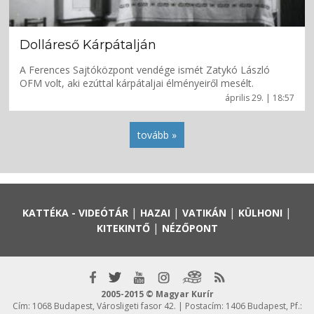
Dolláreső Kárpátalján
A Ferences Sajtóközpont vendége ismét Zatykó László
OFM volt, aki ezúttal kárpátaljai élményeiről mesélt.
április 29. | 18:57
tovább »
|
|
|
|
KATTÉKA - VIDEÓTÁR
HAZAI
VATIKÁN
KÜLHONI
|
KITEKINTŐ
NÉZŐPONT
2005-2015 © Magyar Kurír
Cím: 1068 Budapest, Városligeti fasor 42. | Postacím: 1406 Budapest, Pf.: