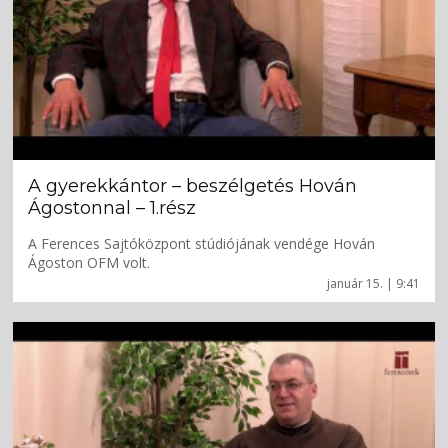
A gyerekkántor – beszélgetés Hován
Ágostonnal – 1.rész
A Ferences Sajtóközpont stúdiójának vendége Hován
Ágoston OFM volt.
január 15. | 9:41