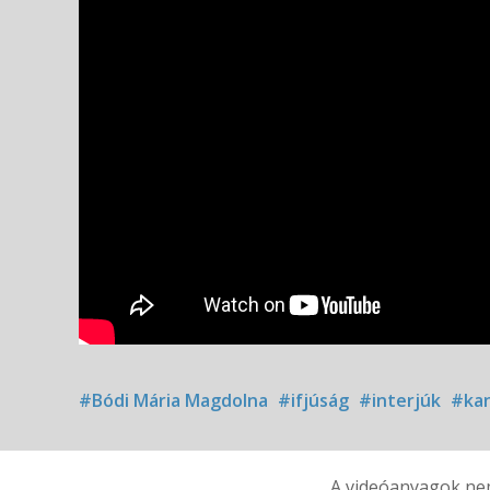
#Bódi Mária Magdolna
#ifjúság
#interjúk
#kan
A videóanyagok nem