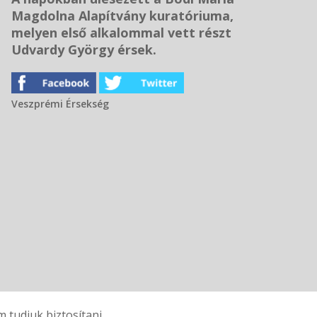
Magdolna Alapítvány kuratóriuma,
melyen első alkalommal vett részt
Udvardy György érsek.
Veszprémi Érsekség
tudjuk biztosítani.