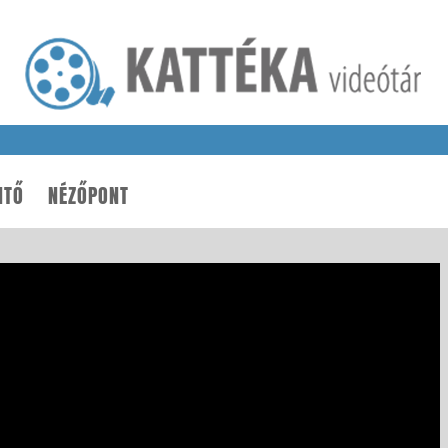
NTŐ
NÉZŐPONT