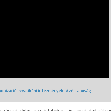
onizáció
#vatikáni intézmények
#vértanúság
 képezik a Magyar Kurír tulajdonát, így annak átadását nem 