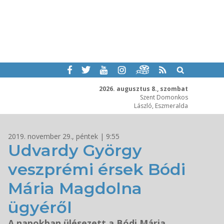
2026. augusztus 8., szombat
Szent Domonkos
László, Eszmeralda
2019. november 29., péntek | 9:55
Udvardy György
veszprémi érsek Bódi
Mária Magdolna
ügyéről
A napokban ülésezett a Bódi Mária