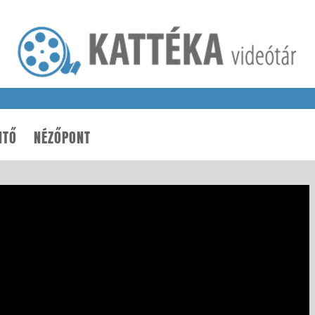
NTŐ
NÉZŐPONT