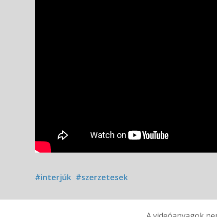
#interjúk
#szerzetesek
A videóanyagok nem