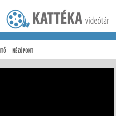
NTŐ
NÉZŐPONT