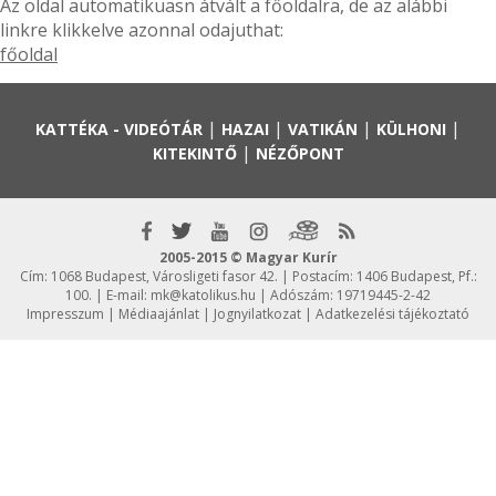
Az oldal automatikuasn átvált a főoldalra, de az alábbi
linkre klikkelve azonnal odajuthat:
főoldal
|
|
|
|
KATTÉKA - VIDEÓTÁR
HAZAI
VATIKÁN
KÜLHONI
|
KITEKINTŐ
NÉZŐPONT
2005-2015 © Magyar Kurír
Cím: 1068 Budapest, Városligeti fasor 42. | Postacím: 1406 Budapest, Pf.:
100. | E-mail:
mk@katolikus.hu
| Adószám: 19719445-2-42
Impresszum
|
Médiaajánlat
|
Jognyilatkozat
|
Adatkezelési tájékoztató