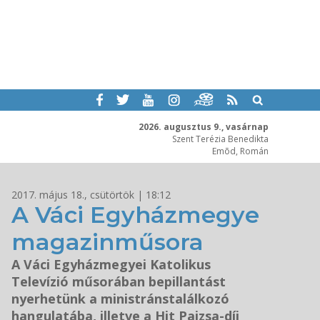
2026. augusztus 9., vasárnap
Szent Terézia Benedikta
Emõd, Román
2017. május 18., csütörtök | 18:12
A Váci Egyházmegye
magazinműsora
A Váci Egyházmegyei Katolikus
Televízió műsorában bepillantást
nyerhetünk a ministránstalálkozó
hangulatába, illetve a Hit Pajzsa-díj