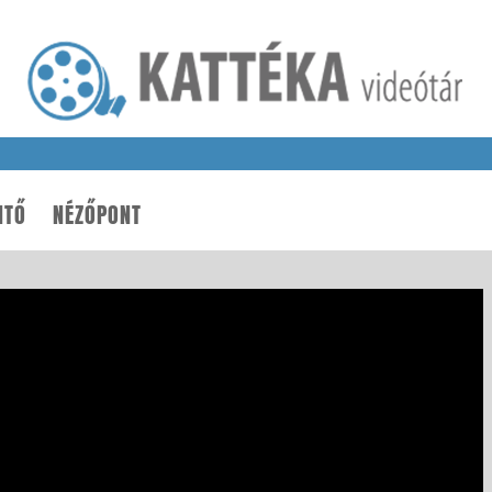
NTŐ
NÉZŐPONT