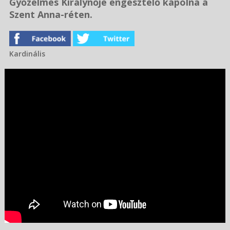
Győzelmes Királynője engesztelő kápolna a
Szent Anna-réten.
Kardinális