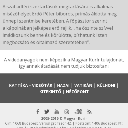
A szabadtéri szertartások megtartására is alkalmas
misézőhelyet Erdő Péter bíboros, prímás áldotta meg
ünnepi szentmise keretében. A főpásztor szerint
a kápolnában jelképes erő rejlik, „ha őszinte szívvel
imádkozunk benne és körülötte, bízhatunk Isten
megbocsátó és oltalmazó szeretetében”.
A videóanyagok nem képezik a Magyar Kurír tulajdonát,
így annak átadását nem tudjuk biztosítani.
|
|
|
|
KATTÉKA - VIDEÓTÁR
HAZAI
VATIKÁN
KÜLHONI
|
KITEKINTŐ
NÉZŐPONT
2005-2015 © Magyar Kurír
Cím: 1068 Budapest, Városligeti fasor 42. | Postacím: 1406 Budapest, Pf.: