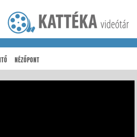
NTŐ
NÉZŐPONT