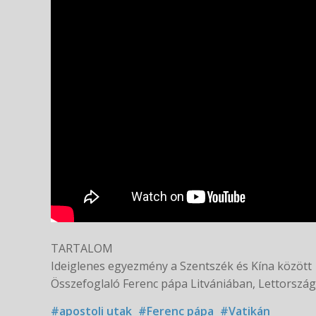
TARTALOM
Ideiglenes egyezmény a Szentszék és Kína között
Összefoglaló Ferenc pápa Litvániában, Lettország
#apostoli utak
#Ferenc pápa
#Vatikán