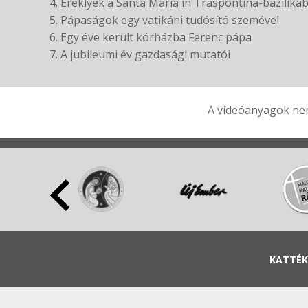
4. Ereklyék a Santa Maria in Traspontina-baziliká
5. Pápaságok egy vatikáni tudósító szemével
6. Egy éve került kórházba Ferenc pápa
7. A jubileumi év gazdasági mutatói
A videóanyagok nem
KATTÉK