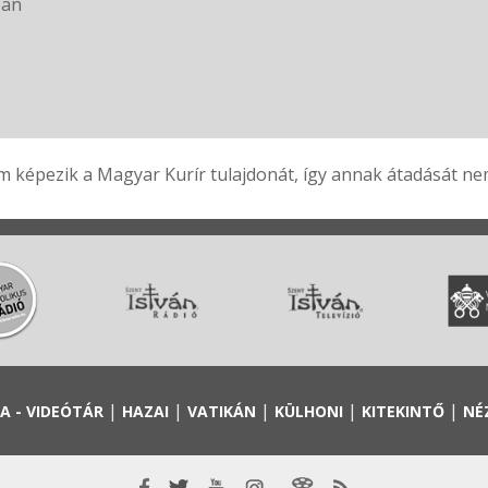
ban
 képezik a Magyar Kurír tulajdonát, így annak átadását nem 
|
|
|
|
|
A - VIDEÓTÁR
HAZAI
VATIKÁN
KÜLHONI
KITEKINTŐ
NÉ