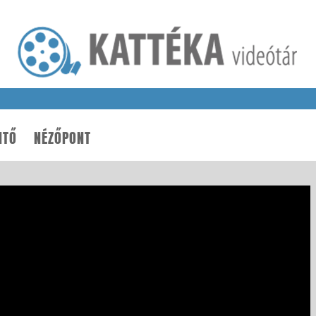
NTŐ
NÉZŐPONT