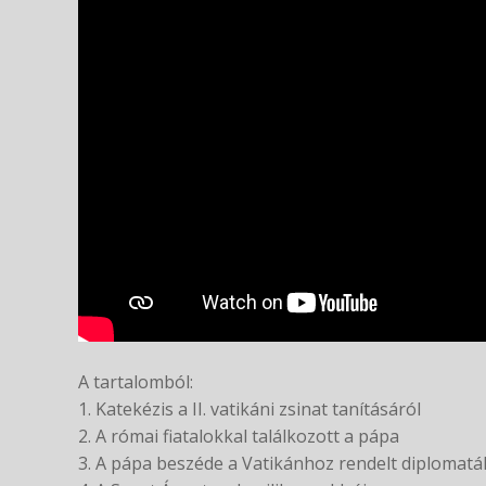
A tartalomból:
1. Katekézis a II. vatikáni zsinat tanításáról
2. A római fiatalokkal találkozott a pápa
3. A pápa beszéde a Vatikánhoz rendelt diplomat