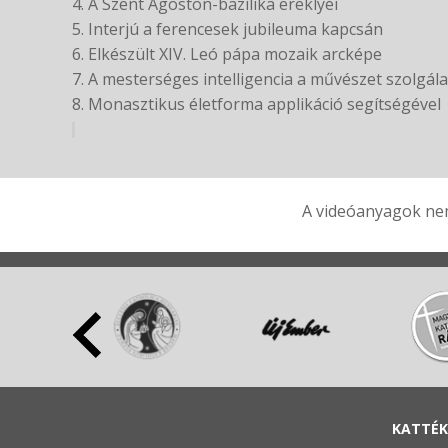
4. A Szent Ágoston-bazilika ereklyéi
5. Interjú a ferencesek jubileuma kapcsán
6. Elkészült XIV. Leó pápa mozaik arcképe
7. A mesterséges intelligencia a művészet szolgál
8. Monasztikus életforma applikáció segítségével
A videóanyagok nem
KATTÉK