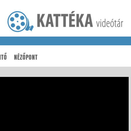
NTŐ
NÉZŐPONT