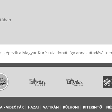
atában
 képezik a Magyar Kurír tulajdonát, így annak átadását nem 
|
|
|
|
|
A - VIDEÓTÁR
HAZAI
VATIKÁN
KÜLHONI
KITEKINTŐ
NÉ