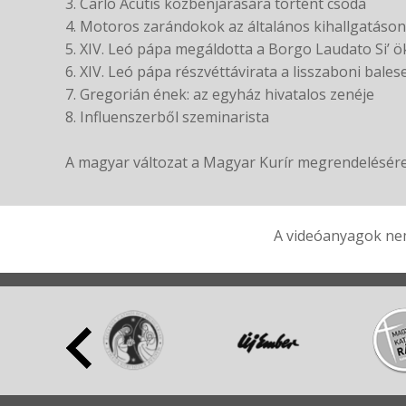
3. Carlo Acutis közbenjárására történt csoda
4. Motoros zarándokok az általános kihallgatáson
5. XIV. Leó pápa megáldotta a Borgo Laudato Si’ 
6. XIV. Leó pápa részvéttávirata a lisszaboni balese
7. Gregorián ének: az egyház hivatalos zenéje
8. Influenszerből szeminarista
A magyar változat a Magyar Kurír megrendelésére
A videóanyagok nem