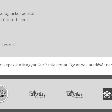
ökológiai központot
t érintettjeinek
 készült.
 képezik a Magyar Kurír tulajdonát, így annak átadását nem 