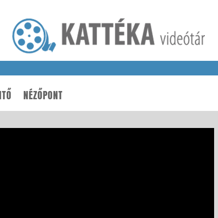
NTŐ
NÉZŐPONT