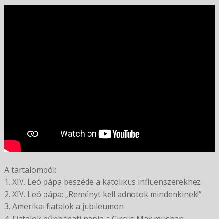
A tartalomból:
1. XIV. Leó pápa beszéde a katolikus influenszerekhez
2. XIV. Leó pápa: „Reményt kell adnotok mindenkinek!”
3. Amerikai fiatalok a jubileumon
4. Fiatalok bűnbánati napja a Circus Maximusban