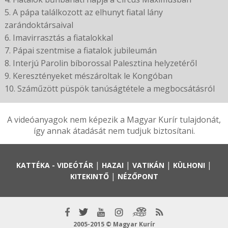
5. A pápa találkozott az elhunyt fiatal lány
zarándoktársaival
6. Imavirrasztás a fiatalokkal
7. Pápai szentmise a fiatalok jubileumán
8. Interjú Parolin bíborossal Palesztina helyzetéről
9. Keresztényeket mészároltak le Kongóban
10. Száműzött püspök tanúságtétele a megbocsátásról
A videóanyagok nem képezik a Magyar Kurír tulajdonát,
így annak átadását nem tudjuk biztosítani.
|
|
|
|
KATTÉKA - VIDEÓTÁR
HAZAI
VATIKÁN
KÜLHONI
|
KITEKINTŐ
NÉZŐPONT
2005-2015 © Magyar Kurír