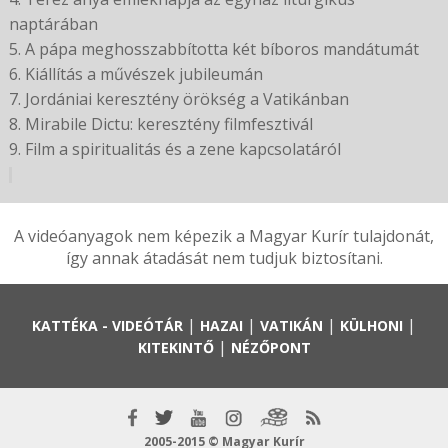
naptárában
5. A pápa meghosszabbította két bíboros mandátumát
6. Kiállítás a művészek jubileumán
7. Jordániai keresztény örökség a Vatikánban
8. Mirabile Dictu: keresztény filmfesztivál
9. Film a spiritualitás és a zene kapcsolatáról
A videóanyagok nem képezik a Magyar Kurír tulajdonát,
így annak átadását nem tudjuk biztosítani.
|
|
|
|
KATTÉKA - VIDEÓTÁR
HAZAI
VATIKÁN
KÜLHONI
|
KITEKINTŐ
NÉZŐPONT
2005-2015 © Magyar Kurír