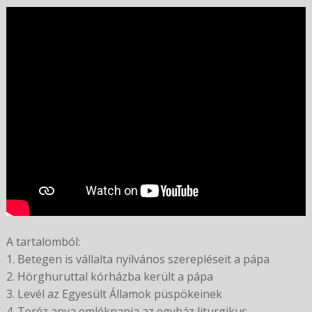
A tartalomból:
1. Betegen is vállalta nyilvános szerepléseit a pápa
2. Hörghuruttal kórházba került a pápa
3. Levél az Egyesült Államok püspökeinek
4. Teréz anya emléknapja az egyház liturgikus