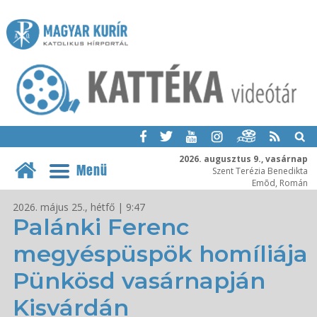
2026. augusztus 9., vasárnap
Menü
Szent Terézia Benedikta
Emõd, Román
2026. május 25., hétfő | 9:47
Palánki Ferenc
megyéspüspök homíliája
Pünkösd vasárnapján
Kisvárdán