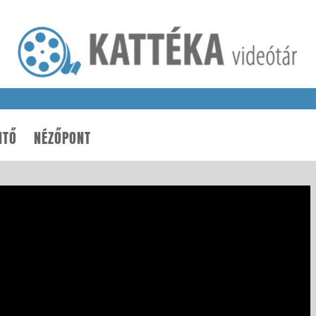
NTŐ
NÉZŐPONT