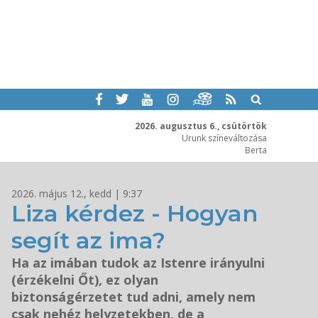
2026. augusztus 6., csütörtök
Urunk színeváltozása
Berta
2026. május 12., kedd | 9:37
Liza kérdez - Hogyan
segít az ima?
Ha az imában tudok az Istenre irányulni
(érzékelni Őt), ez olyan
biztonságérzetet tud adni, amely nem
csak nehéz helyzetekben, de a