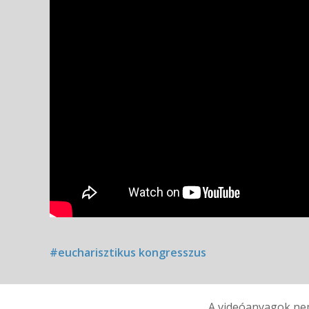
#eucharisztikus kongresszus
A videóanyagok nem