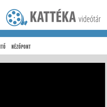
NTŐ
NÉZŐPONT