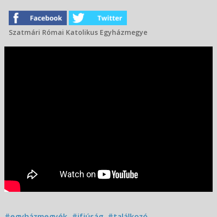
Szatmári Római Katolikus Egyházmegye
#egyházmegyék
#ifjúság
#találkozó