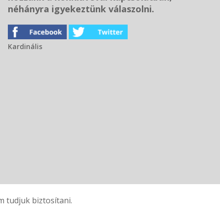
néhányra igyekeztünk válaszolni.
Kardinális
tudjuk biztosítani.