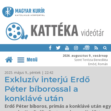
2026. augusztus 9., vasárnap
Menü
Szent Terézia Benedikta
Emõd, Román
2025. május 9., péntek | 22:42
Exkluzív interjú Erdő
Péter bíborossal a
konklávé után
Erdő Péter bíboros, prímás a konklávé után egy