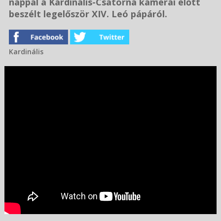
nappal a Kardinális-Csatorna kamerái előtt
beszélt legelőször XIV. Leó pápáról.
Kardinális