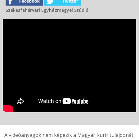
Székesfehérvári Egyházmegyei Stúdió
A videóanyagok nem képezik a Magyar Kurír tulajdonát,