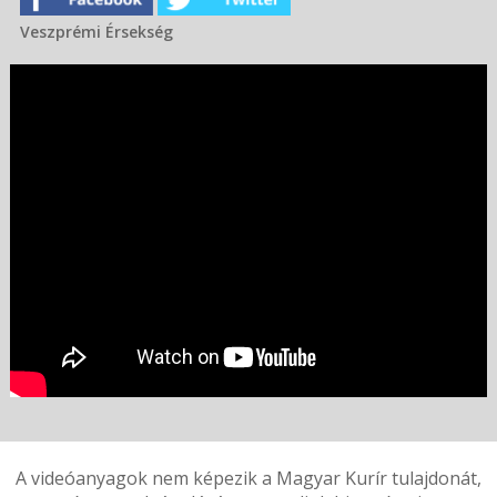
Veszprémi Érsekség
A videóanyagok nem képezik a Magyar Kurír tulajdonát,