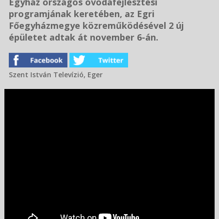
Egyház országos óvodafejlesztési
programjának keretében, az Egri
Főegyházmegye közreműködésével 2 új
épületet adtak át november 6-án.
Szent István Televízió, Eger