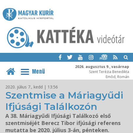
2026. augusztus 9., vasárnap
Menü
Szent Terézia Benedikta
Emõd, Román
2020. július 7., kedd | 13:56
Szentmise a Máriagyűdi
Ifjúsági Találkozón
A 38. Máriagyűdi Ifjúsági Találkozó első
szentmiséjét Berecz Tibor ifjúsági referens
mutatta be 2020. július 3-án, pénteken.