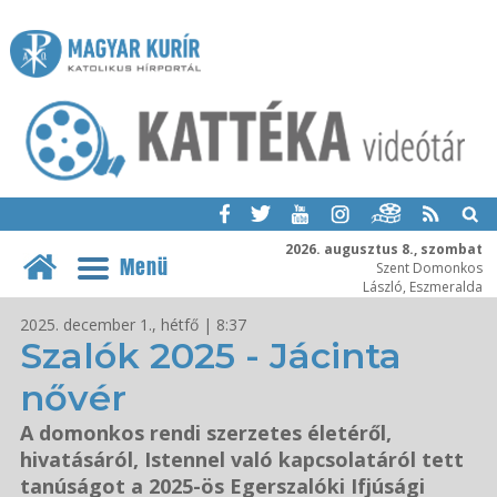
2026. augusztus 8., szombat
Menü
Szent Domonkos
László, Eszmeralda
2025. december 1., hétfő | 8:37
Szalók 2025 - Jácinta
nővér
A domonkos rendi szerzetes életéről,
hivatásáról, Istennel való kapcsolatáról tett
tanúságot a 2025-ös Egerszalóki Ifjúsági