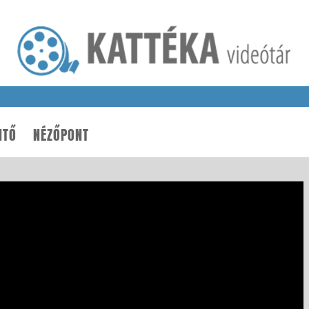
NTŐ
NÉZŐPONT