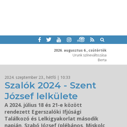
2026. augusztus 6., csütörtök
Urunk színeváltozása
Berta
2024. szeptember 23., hétfő | 10:33
Szalók 2024 - Szent
József lelkülete
A 2024. július 18 és 21-e között
rendezett Egerszalóki Ifjúsági
Találkozó és Lelkigyakorlat második
napján, Szabó József (plébános, Miskolc