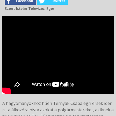
Szent István Televízió, Eger
A hagyományokhoz hűen Ternyák Csaba egri érsek idén
is találkozóra hívta azokat a polgármestereket, akiknek a