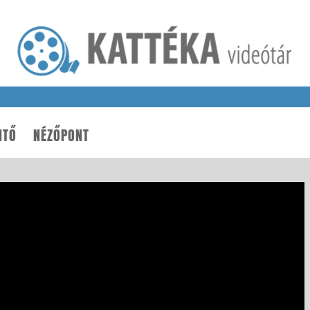
NTŐ
NÉZŐPONT