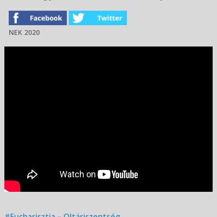
NEK 2020
#Eucharisztia – Oltáriszentség