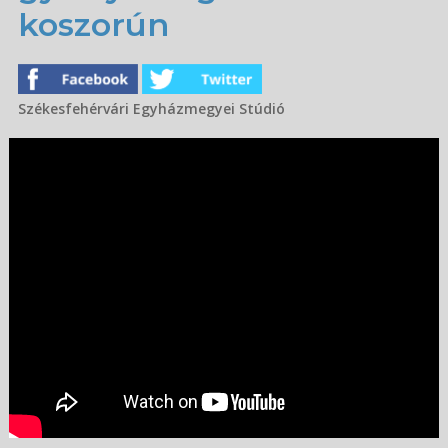
koszorún
Székesfehérvári Egyházmegyei Stúdió