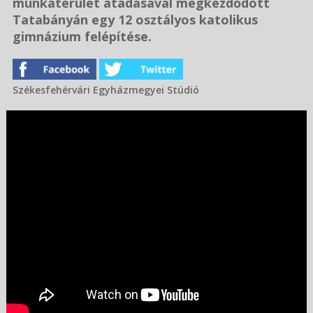
munkaterület átadásával megkezdődött
Tatabányán egy 12 osztályos katolikus
gimnázium felépítése.
Székesfehérvári Egyházmegyei Stúdió