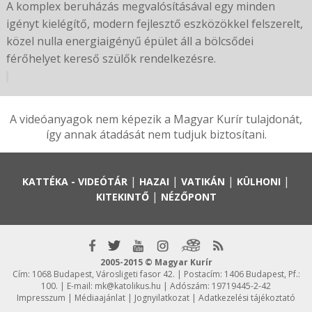
A komplex beruházás megvalósításával egy minden
igényt kielégítő, modern fejlesztő eszközökkel felszerelt,
közel nulla energiaigényű épület áll a bölcsődei
férőhelyet kereső szülők rendelkezésre.
A videóanyagok nem képezik a Magyar Kurír tulajdonát,
így annak átadását nem tudjuk biztosítani.
|
|
|
|
KATTÉKA - VIDEÓTÁR
HAZAI
VATIKÁN
KÜLHONI
|
KITEKINTŐ
NÉZŐPONT
2005-2015 © Magyar Kurír
Cím: 1068 Budapest, Városligeti fasor 42. | Postacím: 1406 Budapest, Pf.:
100. | E-mail:
mk@katolikus.hu
| Adószám: 19719445-2-42
Impresszum
|
Médiaajánlat
|
Jognyilatkozat
|
Adatkezelési tájékoztató