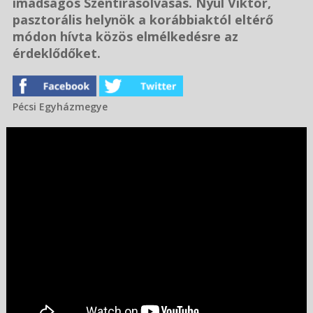
imádságos Szentírásolvasás. Nyúl Viktor,
pasztorális helynök a korábbiaktól eltérő
módon hívta közös elmélkedésre az
érdeklődőket.
Pécsi Egyházmegye