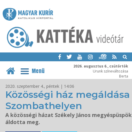
2026. augusztus 6., csütörtök
Menü
Urunk színeváltozása
Berta
2020. szeptember 4., péntek | 14:06
Közösségi ház megáldása
Szombathelyen
A közösségi házat Székely János megyéspüspök
áldotta meg.