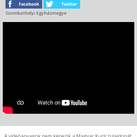
Szombathelyi Egyházmegye
A videóanyagok nem képezik a Magyar Kurír tulajdonát,