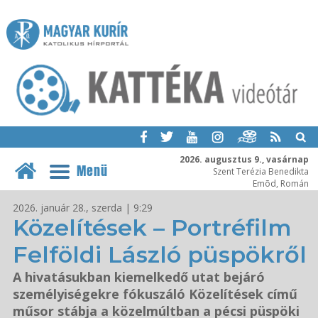
2026. augusztus 9., vasárnap
Menü
Szent Terézia Benedikta
Emõd, Román
2026. január 28., szerda | 9:29
Közelítések – Portréfilm
Felföldi László püspökről
A hivatásukban kiemelkedő utat bejáró
személyiségekre fókuszáló Közelítések című
műsor stábja a közelmúltban a pécsi püspöki