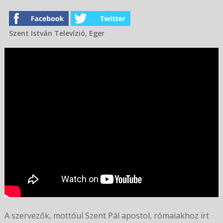
Szent István Televízió, Eger
A szervezők, mottóul Szent Pál apostol, rómaiakhoz írt