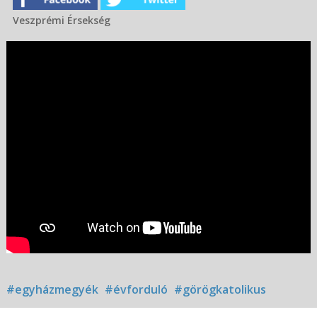
Veszprémi Érsekség
#egyházmegyék
#évforduló
#görögkatolikus