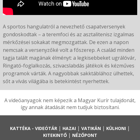
A sportos hangulatról a nevezhető csapatversenyek
gondoskodtak – a teremfoci és az asztalitenisz izgalmas
mérkőzései sokakat megmozgattak. De ezen a napon
nemcsak a versenyzőké volt a főszerep. A család minden
tagja talált magának élményt: a legkisebbeket ugrálóvár,
Ringató-foglalkozás, szivacslabdás játékok és kézműves
programok várták. A nagyobbak sakktáblához ülhettek,
sőt a vívás világába is betekintést nyerhettek.
A videóanyagok nem képezik a Magyar Kurír tulajdonát,
így annak átadását nem tudjuk biztosítani.
|
|
|
|
KATTÉKA - VIDEÓTÁR
HAZAI
VATIKÁN
KÜLHONI
|
KITEKINTŐ
NÉZŐPONT