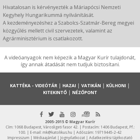
Hivatalosan is kérvényezték a Máriapócsi Nemzeti
Kegyhely Hungarikummá nyilvánítását.
A kezdeményezéshez a Szabolcs-Szatmár-Bereg megyei
közgyűlés mellett civil szervezetek, valamint az
Agrárminisztérium is csatlakozott.
A videóanyagok nem képezik a Magyar Kurír tulajdonát,
így annak átadását nem tudjuk biztosítani.
|
|
|
|
KATTÉKA - VIDEÓTÁR
HAZAI
VATIKÁN
KÜLHONI
|
KITEKINTŐ
NÉZŐPONT
2005-2015 © Magyar Kurír
Cím: 1068 Budapest, Városligeti fasor 42. | Postacím: 1406 Budapest, Pf.:
100. | E-mail:
mk@katolikus.hu
| Adószám: 19719445-2-42
Impresszum
|
Médiaajánlat
|
Jognyilatkozat
|
Adatkezelési tájékoztató