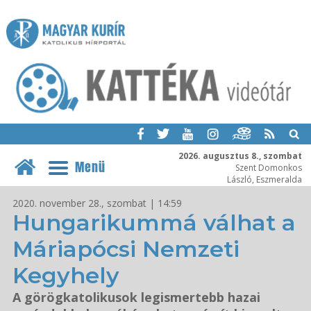
2026. augusztus 8., szombat
Menü
Szent Domonkos
László, Eszmeralda
2020. november 28., szombat | 14:59
Hungarikummá válhat a
Máriapócsi Nemzeti
Kegyhely
A görögkatolikusok legismertebb hazai