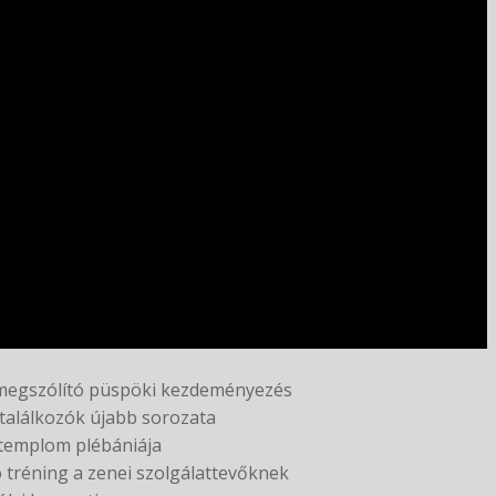
at megszólító püspöki kezdeményezés
italálkozók újabb sorozata
 templom plébániája
tréning a zenei szolgálattevőknek