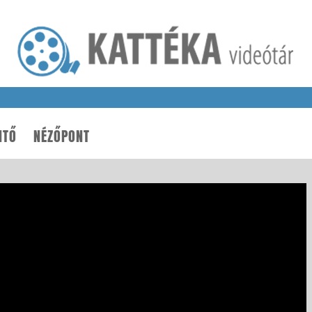
NTŐ
NÉZŐPONT