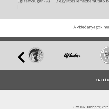
Égi fénysugár - Az ITB együttes lemezbemutató bó
A videóanyagok nem
KATTÉK
Cím: 1068 Budapest, Városl