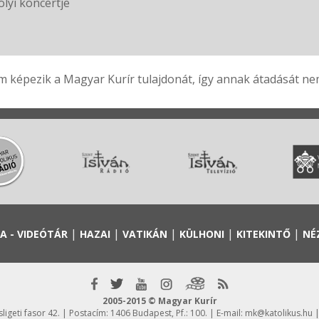
lyi koncertje
 képezik a Magyar Kurír tulajdonát, így annak átadását nem 
|
|
|
|
|
A - VIDEÓTÁR
HAZAI
VATIKÁN
KÜLHONI
KITEKINTŐ
NÉ
2005-2015 © Magyar Kurír
igeti fasor 42. | Postacím: 1406 Budapest, Pf.: 100. | E-mail:
mk@katolikus.hu
|