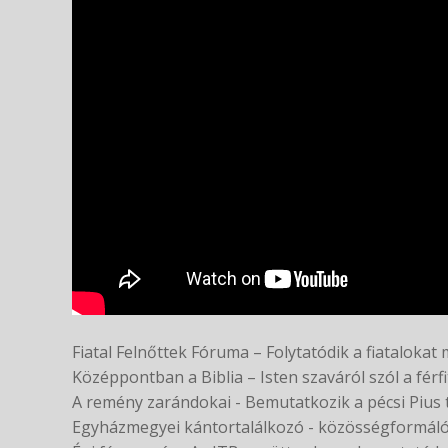
Fiatal Felnőttek Fóruma – Folytatódik a fiatalok
Középpontban a Biblia – Isten szaváról szól a férf
A remény zarándokai - Bemutatkozik a pécsi Pius
Egyházmegyei kántortalálkozó - közösségformáló 