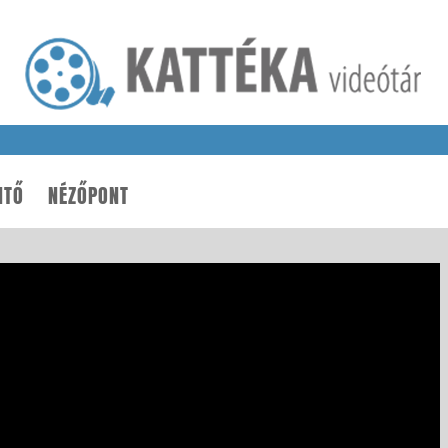
NTŐ
NÉZŐPONT