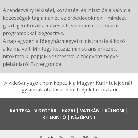
A rendezvény lelkiségi, közösségi és missziós alkalom a
közösségek tagjainak és az érdeklődőknek – mindezt
gazdag kulturális, művészeti, valamint családbarát
programokkal kiegészítve.
A nap egyben a főegyházmegyei ministránstalálkozó
alkalma volt. Mintegy kétszáz ministráns érkezett
hitoktatóik, papjaik vezetésével a főegyházmegye
plébániáról Esztergomba
A videóanyagok nem képezik a Magyar Kurír tulajdonát,
így annak átadását nem tudjuk biztosítani.
|
|
|
|
KATTÉKA - VIDEÓTÁR
HAZAI
VATIKÁN
KÜLHONI
|
KITEKINTŐ
NÉZŐPONT