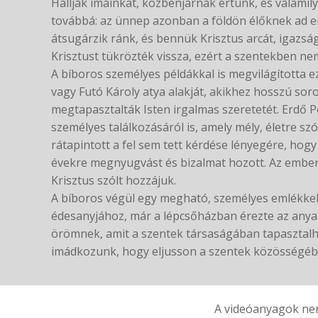
Hallják imáinkat, közbenjárnak értünk, és valamil
továbbá: az ünnep azonban a földön élőknek ad e
átsugárzik ránk, és bennük Krisztus arcát, igazsá
Krisztust tükrözték vissza, ezért a szentekben n
A bíboros személyes példákkal is megvilágította ez
vagy Futó Károly atya alakját, akikhez hosszú so
megtapasztalták Isten irgalmas szeretetét. Erdő P
személyes találkozásáról is, amely mély, életre sz
rátapintott a fel sem tett kérdése lényegére, hogy
évekre megnyugvást és bizalmat hozott. Az emberek
Krisztus szólt hozzájuk.
A bíboros végül egy megható, személyes emlékkel
édesanyjához, már a lépcsőházban érezte az anyai 
örömnek, amit a szentek társaságában tapasztalha
imádkozunk, hogy eljusson a szentek közösségéb
A videóanyagok nem