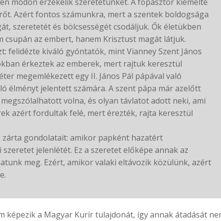
yen módon érzékelik szeretetünket. A főpásztor kiemelte
rőt. Azért fontos számunkra, mert a szentek boldogsága
gát, szeretetét és bölcsességét csodáljuk. Ők életükben
em csupán az embert, hanem Krisztust magát látjuk.
t: felidézte kiváló gyóntatók, mint Vianney Szent János
rokban érkeztek az emberek, mert rajtuk keresztül
éter megemlékezett egy II. János Pál pápával való
óló élményt jelentett számára. A szent pápa már azelőtt
 megszólalhatott volna, és olyan távlatot adott neki, ami
 azért fordultak felé, mert érezték, rajta keresztül
 zárta gondolatait: amikor papként hazatért
szeretet jelenlétét. Ez a szeretet előképe annak az
tunk meg. Ezért, amikor valaki eltávozik közülünk, azért
e.
 képezik a Magyar Kurír tulajdonát, így annak átadását nem 