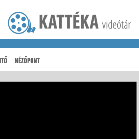
NTŐ
NÉZŐPONT