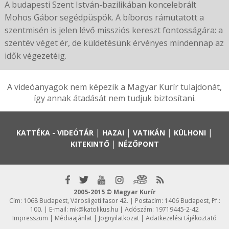
A budapesti Szent István-bazilikában koncelebrált
Mohos Gábor segédpüspök. A bíboros rámutatott a
szentmisén is jelen lévő missziós kereszt fontosságára: a
szentév véget ér, de küldetésünk érvényes mindennap az
idők végezetéig.
A videóanyagok nem képezik a Magyar Kurír tulajdonát,
így annak átadását nem tudjuk biztosítani.
|
|
|
|
KATTÉKA - VIDEÓTÁR
HAZAI
VATIKÁN
KÜLHONI
|
KITEKINTŐ
NÉZŐPONT
2005-2015 © Magyar Kurír
Cím: 1068 Budapest, Városligeti fasor 42. | Postacím: 1406 Budapest, Pf.:
100. | E-mail:
mk@katolikus.hu
| Adószám: 19719445-2-42
Impresszum
|
Médiaajánlat
|
Jognyilatkozat
|
Adatkezelési tájékoztató