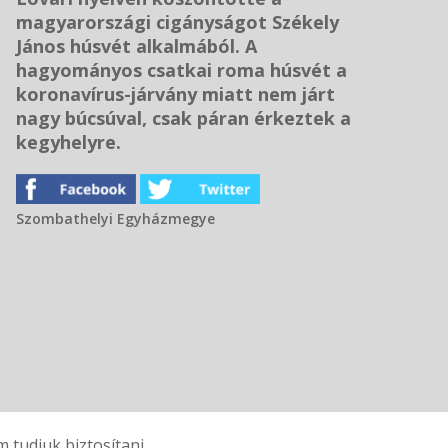
magyarországi cigányságot Székely
János húsvét alkalmából. A
hagyományos csatkai roma húsvét a
koronavírus-járvány miatt nem járt
nagy búcsúval, csak páran érkeztek a
kegyhelyre.
Szombathelyi Egyházmegye
tudjuk biztosítani.