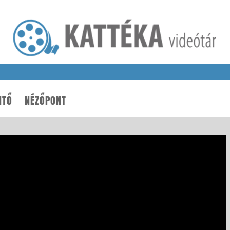
NTŐ
NÉZŐPONT