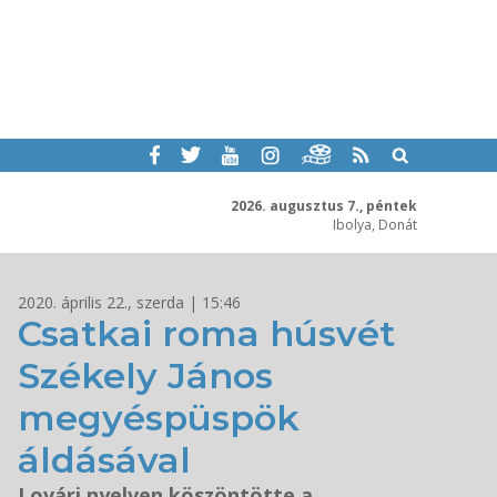
2026. augusztus 7., péntek
Ibolya, Donát
2020. április 22., szerda | 15:46
Csatkai roma húsvét
Székely János
megyéspüspök
áldásával
Lovári nyelven köszöntötte a