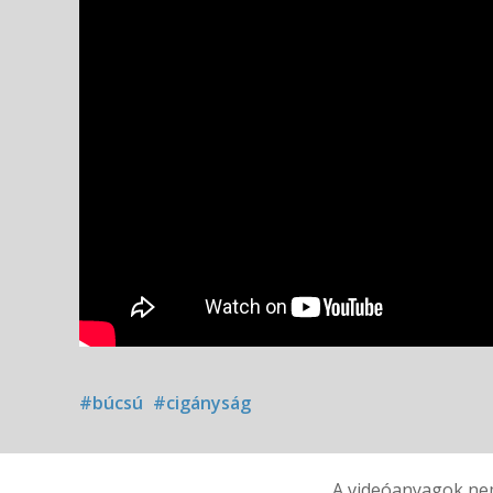
#búcsú
#cigányság
A videóanyagok nem