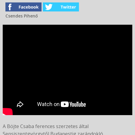
Csendes Pihenő
A Böjte Csaba ferences szerzetes által
Sepsiszentgyörgytől Budapestig zarándokló