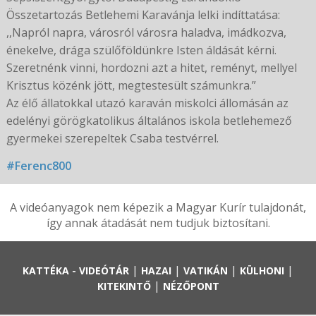
Összetartozás Betlehemi Karavánja lelki indíttatása:
,,Napról napra, városról városra haladva, imádkozva,
énekelve, drága szülőföldünkre Isten áldását kérni.
Szeretnénk vinni, hordozni azt a hitet, reményt, mellyel
Krisztus közénk jött, megtestesült számunkra.”
Az élő állatokkal utazó karaván miskolci állomásán az
edelényi görögkatolikus általános iskola betlehemező
gyermekei szerepeltek Csaba testvérrel.
#Ferenc800
A videóanyagok nem képezik a Magyar Kurír tulajdonát,
így annak átadását nem tudjuk biztosítani.
|
|
|
|
KATTÉKA - VIDEÓTÁR
HAZAI
VATIKÁN
KÜLHONI
|
KITEKINTŐ
NÉZŐPONT