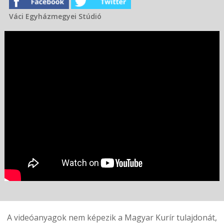
Váci Egyházmegyei Stúdió
A videóanyagok nem képezik a Magyar Kurír tulajdonát,